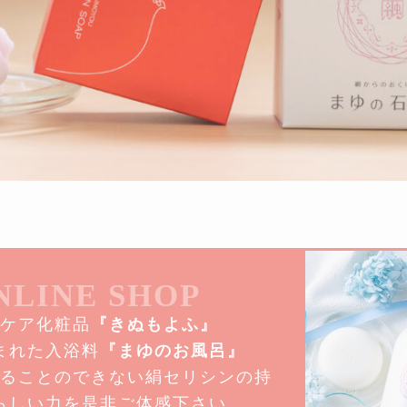
NLINE SHOP
ケア化粧品
『きぬもよふ』
まれた入浴料
『まゆのお風呂』
ることのできない絹セリシンの持
らしい力を是非ご体感下さい。