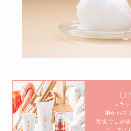
O
スキン
絹から生
丹後でしか取
つ、すば