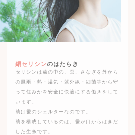
絹セリシン
のはたらき
セリシンは繭の中の、蚕、さなぎを外から
の風雨・熱・湿気・紫外線・細菌等から守
って住みかを安全に快適にする働きをして
います。
繭は蚕のシェルターなのです。
繭を構成しているのは、蚕が口からはきだ
した生糸です。