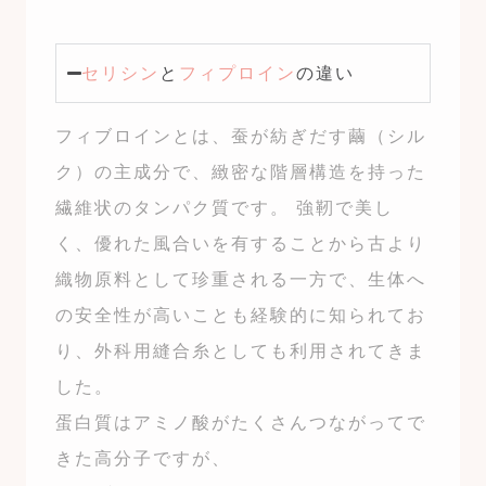
セリシン
と
フィプロイン
の違い
フィブロインとは、
蚕が紡ぎだす繭（シル
ク）の主成分で、緻密な階層構造を持った
繊維状のタンパク質です。 強靭で美し
く、優れた風合いを有することから古より
織物原料として珍重される一方で、生体へ
の安全性が高いことも経験的に知られてお
り、外科用縫合糸としても利用されてきま
した。
蛋白質はアミノ酸がたくさんつながってで
きた高分子ですが、