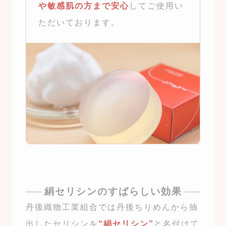
や敏感肌の方まで安心
してご使用い
ただいております。
絹セリシンのすばらしい効果
丹後織物工業組合では丹後ちりめんから抽
出したセリシンを
“絹セリシン”
と名付けて