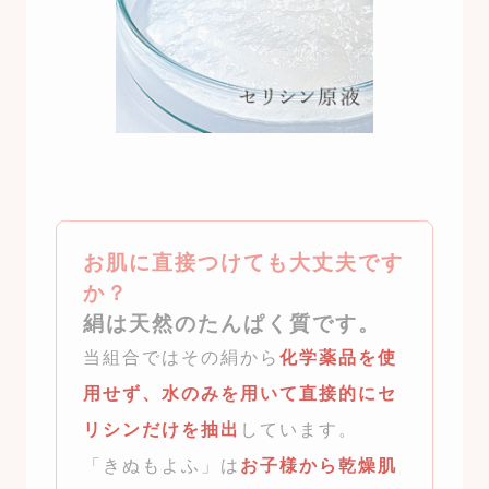
お肌に直接つけても大丈夫です
か？
絹は天然のたんぱく質です。
当組合ではその絹から
化学薬品を使
用せず、水のみを用いて直接的にセ
リシンだけを抽出
しています。
「きぬもよふ」は
お子様から乾燥肌